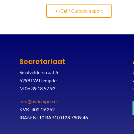
+ iCal / Outlook export
Secretariaat
Smalvelderstraat 6
5298 LW Liempde
M 06 39 18 57 93
info@ovliempde.nl
KVK: 402 19 262
IBAN: NL10 RABO 0128 7909 46